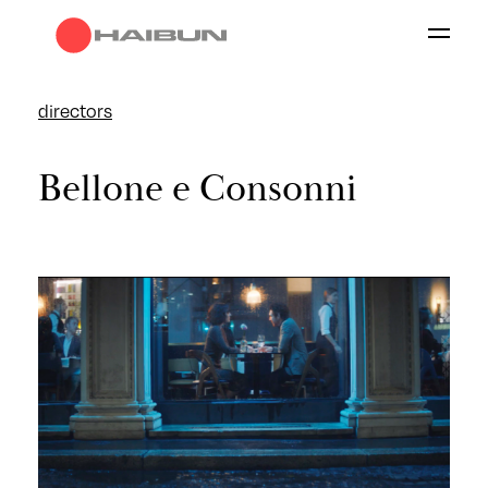
directors
Works
Bellone e Consonni
Directors
About
Contacts
our group