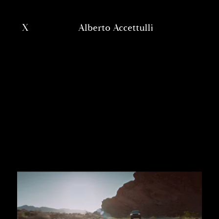
X
Alberto Accettulli
'; ?>
Works
Directors
About
Contacts
our group