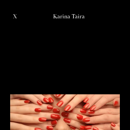
X
Karina Taira
'; ?>
Works
Directors
About
Contacts
our group