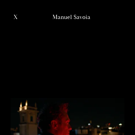
X
Manuel Savoia
'; ?>
Works
Directors
About
Contacts
our group